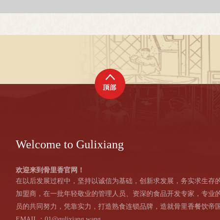
Welcome to Gulixiang
欢迎来到骨里香官网！
在以后发展过程中，坚持以诚信为基础，创新求发展，务实求生存
加盟商，在一批年轻敬业的管理人员、资深的食品开发专家，专业
员的共同努力，凭靠实力，打造熟食连锁品牌，造就骨里香餐饮帝
EMAIL：01@gulixiang.wang