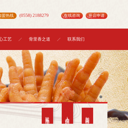
(0558) 2188279
加盟热线
在线咨询
开店申请
心工艺
骨里香之道
联系我们
03
联系地址
人才招聘
加盟问答